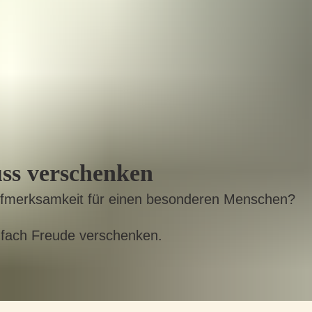
ss verschenken
ufmerksamkeit für einen besonderen Menschen?
nfach Freude verschenken.