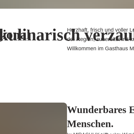
 kulinarisch verza
Herzhaft, frisch und voller
gional
der Region, zubereitet mit k
Willkommen im Gasthaus Mi
Wunderbares Es
Menschen.