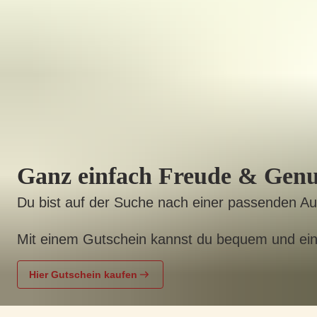
Ganz einfach Freude & Genu
Du bist auf der Suche nach einer passenden A
Mit einem Gutschein kannst du bequem und ei
Hier Gutschein kaufen