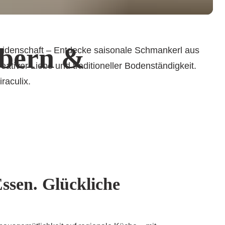
ubern &
 Leidenschaft – Entdecke saisonale Schmankerl aus
reativer Liebe und traditioneller Bodenständigkeit.
raculix.
sen. Glückliche